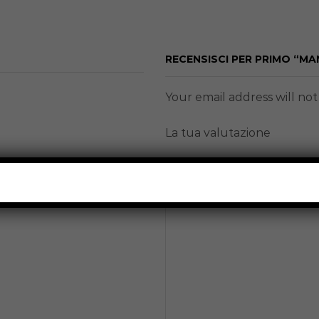
RECENSISCI PER PRIMO “M
Your email address will no
La tua valutazione
La tua recensione
*