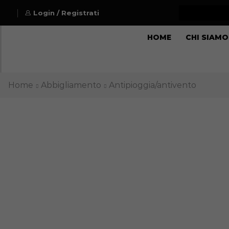
Login / Registrati
HOME
CHI SIAMO
Home
Abbigliamento
Antipioggia/antivento