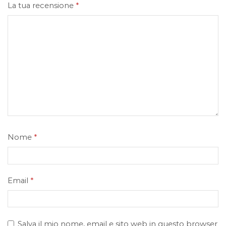
La tua recensione
*
Nome
*
Email
*
Salva il mio nome, email e sito web in questo browser