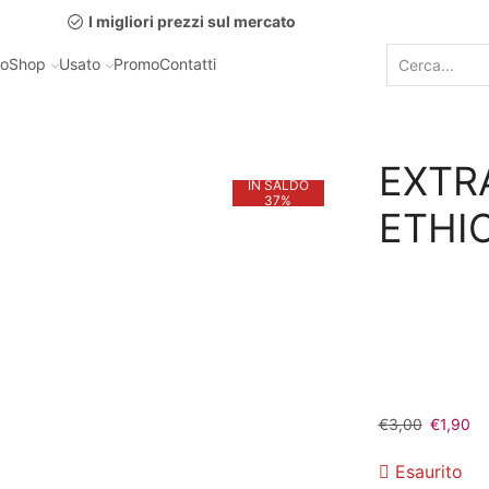
I migliori prezzi sul mercato
mo
Shop
Usato
Promo
Contatti
EXTR
IN SALDO
37%
ETHI
Il
Il
€
3,00
€
1,90
prezzo
pr
originale
at
Esaurito