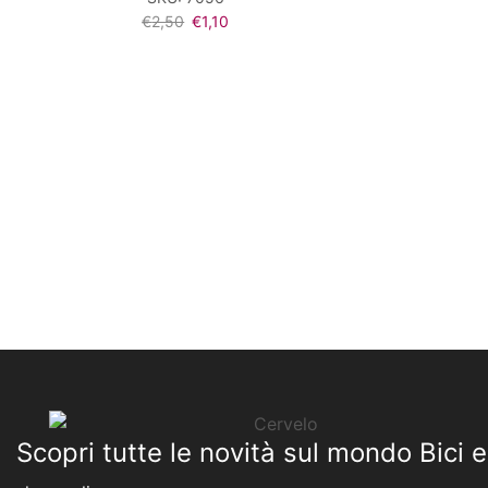
Il
Il
€
2,50
€
1,10
prezzo
prezzo
originale
attuale
era:
è:
€2,50.
€1,10.
Scopri tutte le novità sul mondo Bici e