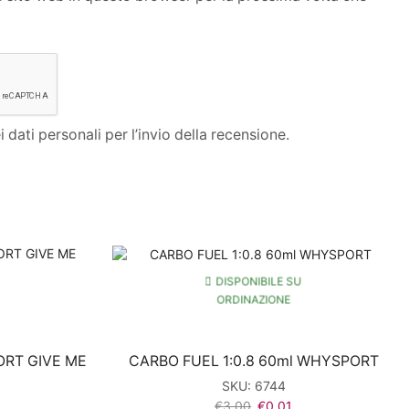
 dati personali per l’invio della recensione.
DISPONIBILE SU
ORDINAZIONE
ORT GIVE ME
CARBO FUEL 1:0.8 60ml WHYSPORT
SKU:
6744
Il
Il
€
3,00
€
0,01