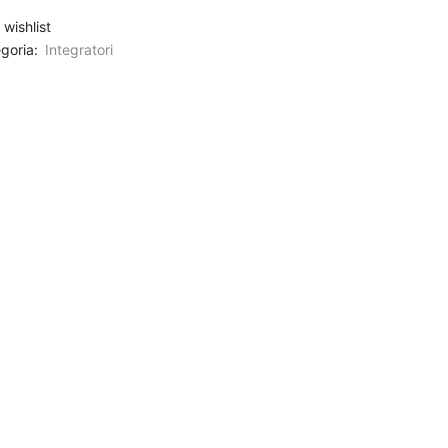
 wishlist
,90.
goria:
Integratori