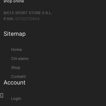
shop online
BICI E SPORT
STORE
S.R.L.
P.IVA:
02152170854
Sitemap
Home
Chi siamo
Shop
Contatti
Account
Login