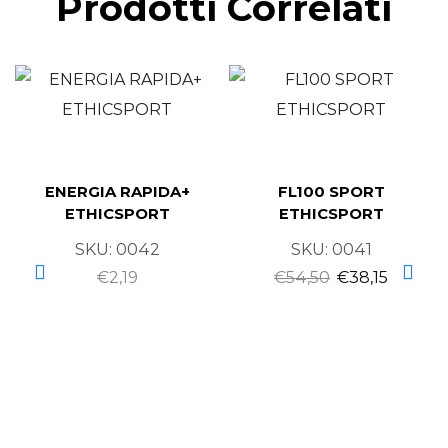
Prodotti Correlati
ENERGIA RAPIDA+
FL100 SPORT
ETHICSPORT
ETHICSPORT
SKU:
0042
SKU:
0041
€
2,19
€
54,50
€
38,15