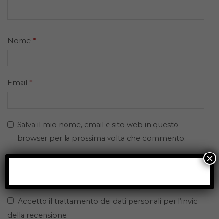
Nome
*
Email
*
Salva il mio nome, email e sito web in questo
browser per la prossima volta che commento.
×
Accetto il trattamento dei dati personali per l’invio
della recensione.