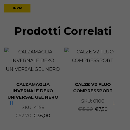
Prodotti Correlati
CALZAMAGLIA
CALZE V2 FLUO
INVERNALE DEKO
COMPRESSPORT
UNIVERSAL GEL NERO
SKU:
0100
SKU:
4156
€
15,00
€
7,50
C
€
52,70
€
38,00