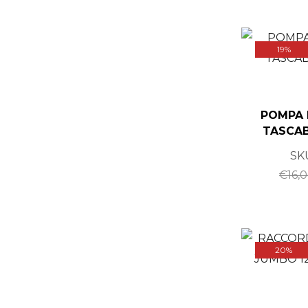
19%
POMPA 
TASCAB
SK
€
16,
20%