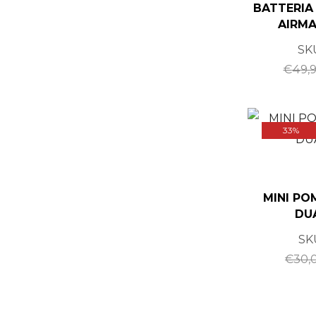
BATTERIA 
AIRMA
SK
€
49,
33%
MINI PO
DU
SK
€
30,