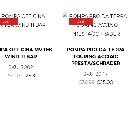
Salopette
Scarpe MTB
23%
32%
Scarpe strada
Accessori
Borraccie
PA OFFICINA MVTEK
POMPA PRO DA TERRA
Borse e porta cellulari
WIND 11 BAR
TOURING ACCIAIO
Borse e zaini,borse sottosella,borse
PRESTA/SCHRADER
portaruote,borse portabici,Portacellulari
SKU:
7082
SKU:
2947
Cavalletti
€
39,00
€
29,90
€
36,99
€
25,00
Lucchetti
Luci
Manopole e nastri manubrio
Pompe
Portaborraccia
Portacellulari