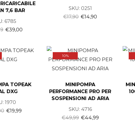
RICARICABILE
SKU:
0251
N 7,6 BAR
€
17,90
€
14,90
U:
6785
99
€
39,00
10%
MPA TOPEAK
MINIPOMPA
MI
AL DXG
PERFORMANCE PRO PER
10
SOSPENSIONI AD ARIA
U:
1970
SKU:
4716
00
€
19,99
€
49,99
€
44,99