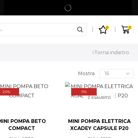
Spedizione gratuita per ordini superiori a 99€
Shop
0
0
Torna indietro
CERCA
Mostra
20%
9%
ESAURITO
CATEGORIE
MINI POMPA BETO
MINI POMPA ELETTRICA
COMPACT
XCADEY CAPSULE P20
Abbigliamento