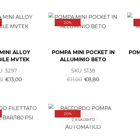
20%
MINI ALLOY
POMPA MINI POCKET IN
POM
ILE MVTEK
ALLUMINIO BETO
U:
3297
SKU:
5138
00
€
13,00
€
11,00
€
8,80
20%
ESAURITO