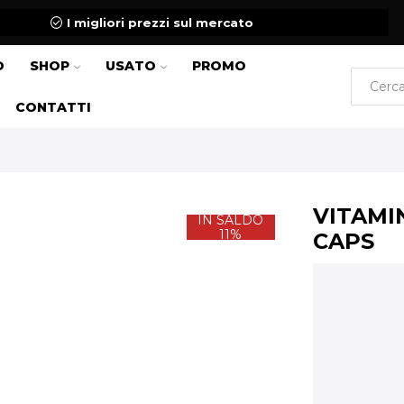
I migliori prezzi sul mercato
O
SHOP
USATO
PROMO
CONTATTI
VITAMI
IN SALDO
11%
CAPS