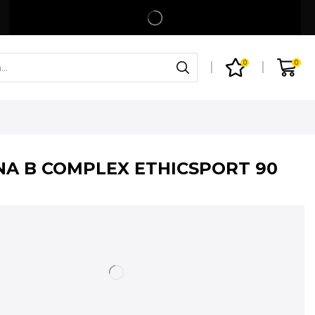
Spedizione gratuita per ordini superiori a 99€
Shop
0
0
NA B COMPLEX ETHICSPORT 90