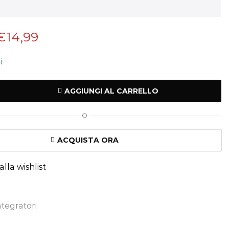
€
14,99
i
AGGIUNGI AL CARRELLO
O
ACQUISTA ORA
lla wishlist
ntegratori