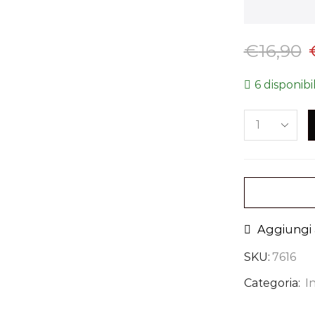
€
16,90
6 disponibil
Aggiungi a
SKU:
7616
Categoria:
I