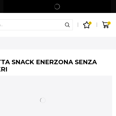
Spedizione gratuita per ordini superiori a 99€
Shop
0
0
TA SNACK ENERZONA SENZA
RI