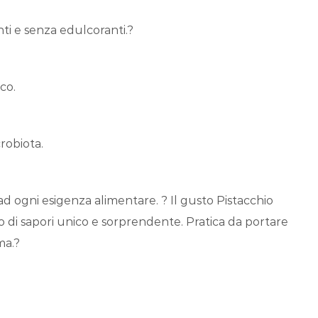
ti e senza edulcoranti.?
co.
crobiota.
ad ogni esigenza alimentare. ? Il gusto Pistacchio
to di sapori unico e sorprendente. Pratica da portare
lma.?