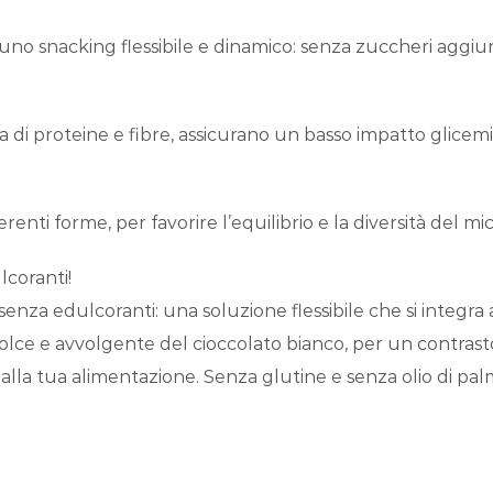
no snacking flessibile e dinamico: senza zuccheri aggiun
zza di proteine e fibre, assicurano un basso impatto glicemi
renti forme, per favorire l’equilibrio e la diversità del mi
lcoranti!
enza edulcoranti: una soluzione flessibile che si integra 
to dolce e avvolgente del cioccolato bianco, per un contras
 e alla tua alimentazione. Senza glutine e senza olio di pa