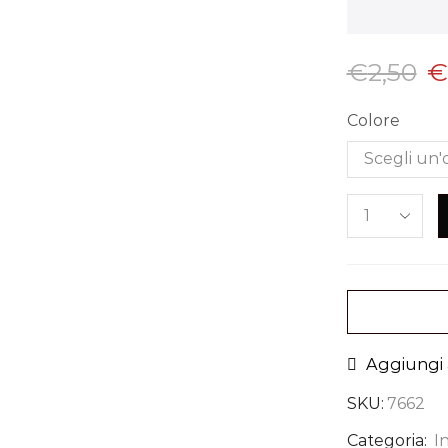
€
2,50
€
Colore
Aggiungi a
SKU:
7662
Categoria:
I