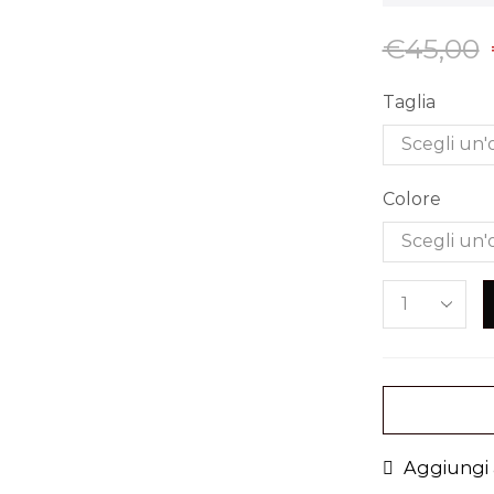
€
45,00
Taglia
Colore
Aggiungi a