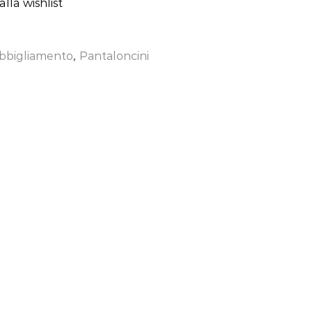
lla wishlist
bbigliamento
,
Pantaloncini