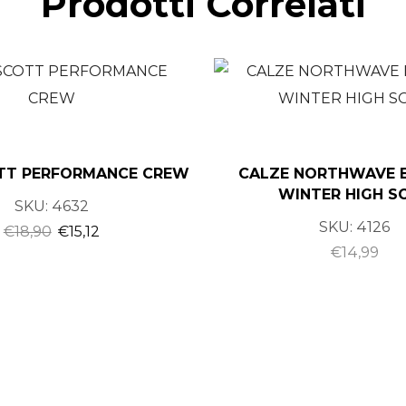
Prodotti Correlati
OTT PERFORMANCE CREW
CALZE NORTHWAVE 
WINTER HIGH S
SKU:
4632
SKU:
4126
€
18,90
€
15,12
€
14,99