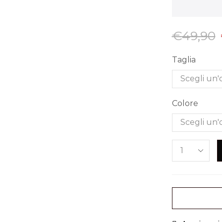
€
49,90
Taglia
Colore