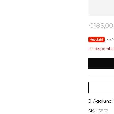
€
185,00
paga fi
1 disponibil
Aggiungi a
SKU:
5862