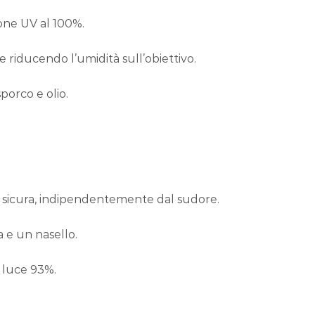
ione UV al 100%.
 riducendo l’umidità sull’obiettivo.
porco e olio.
à sicura, indipendentemente dal sudore.
a e un nasello.
a luce 93%.