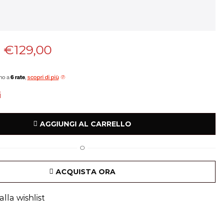
€
129,00
no a
6 rate
,
scopri di più
i
AGGIUNGI AL CARRELLO
O
ACQUISTA ORA
lla wishlist