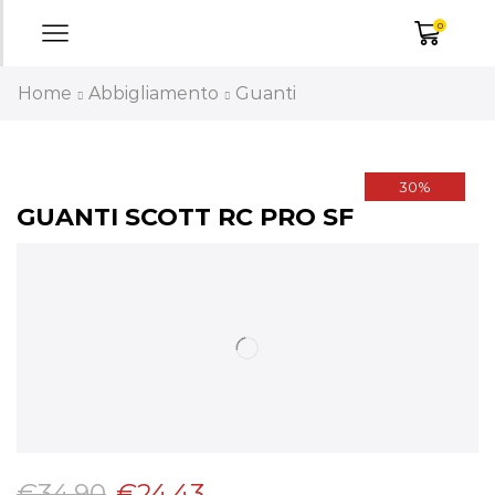
0
Home
Abbigliamento
Guanti
30%
GUANTI SCOTT RC PRO SF
€
34,90
€
24,43