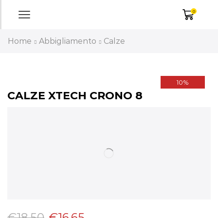
0
Home
Abbigliamento
Calze
10%
CALZE XTECH CRONO 8
€
18,50
€
16,65